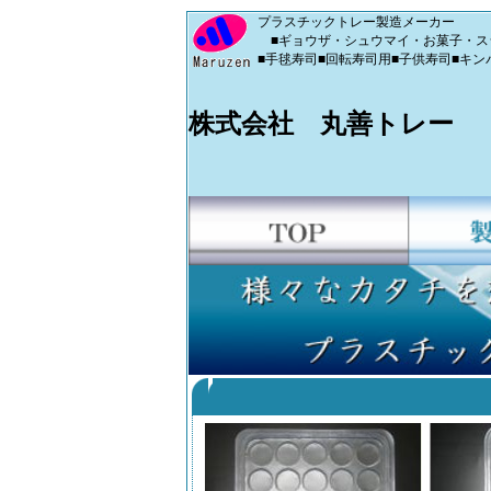
プラスチックトレー製造メーカー
■ギョウザ・シュウマイ・お菓子・スシ
■手毬寿司■回転寿司用■子供寿司■キン
株式会社 丸善