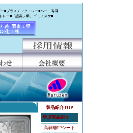
ー■プラスチックトレー■ハート寿司
トレー■「護美ノ助」ゴミノスケ■
製品紹介TOP
新規商品紹介
高剥離PPシート