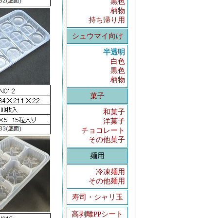
黒色
柄物
持ち帰り用
シュウマイ向け
半透明
白色
黒色
柄物
菓子
和菓子
洋菓子
チョコレート
その他菓子
麺用
冷凍麺用
その他麺用
寿司・シャリ玉
高剥離PPシート