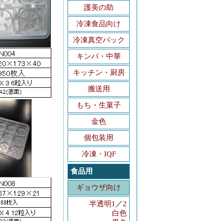
護美の助
冷凍食品向け
冷凍真空パック
キンパ・中華
キッチン・厨房
搬送用
もち・生菓子
金色
個包装用
冷凍・IQF
食品用
ギョウザ向け
半透明1
／
2
白色