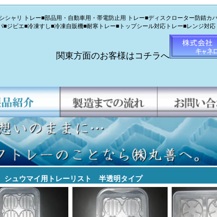
シャリ トレー■部品用・自動車用・帯電防止用 トレー■ディスクローター防錆カバ
パ■ジビエ■冷凍すし■冷凍自販機■耐寒トレー■トップシール対応トレー■レンジ対応
トレー
関東方面のお客様はコチラへ
シュウマイ用トレーリスト 半透明タイプ