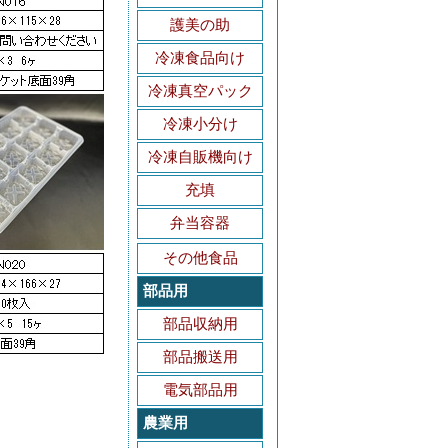
護美の助
冷凍食品向け
冷凍真空パック
冷凍小分け
冷凍自販機向け
充填
弁当容器
その他食品
部品用
部品収納用
部品搬送用
電気部品用
農業用