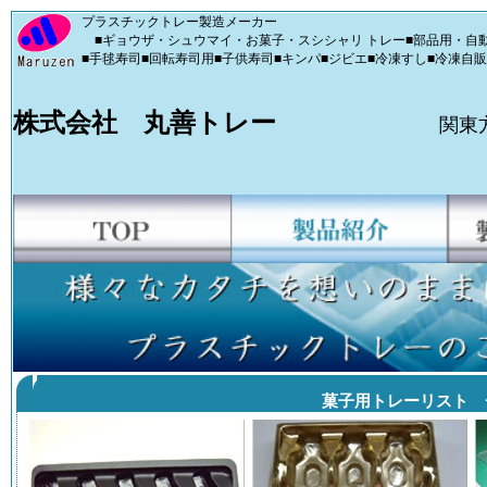
プラスチックトレー製造メーカー
■ギョウザ・シュウマイ・お菓子・スシシャリ トレー■部品用・自動
■手毬寿司■回転寿司用■子供寿司■キンパ■ジビエ■冷凍すし■冷凍自
株式会社 丸善トレー
関東
菓子用トレーリスト 