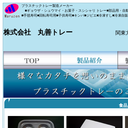
プラスチックトレー製造メーカー
■ギョウザ・シュウマイ・お菓子・スシシャリ トレー■部品用・自動
■手毬寿司■回転寿司用■子供寿司■キンパ■ジビエ■冷凍すし■冷凍自
株式会社 丸善トレー
関東
食品