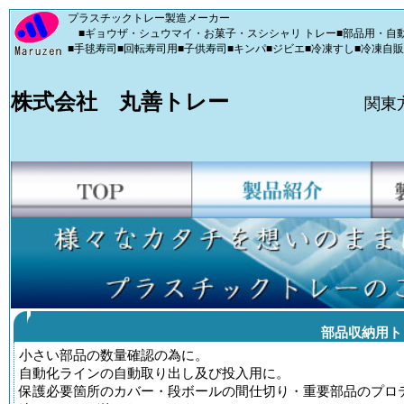
プラスチックトレー製造メーカー
■ギョウザ・シュウマイ・お菓子・スシシャリ トレー■部品用・自動
■手毬寿司■回転寿司用■子供寿司■キンパ■ジビエ■冷凍すし■冷凍自
株式会社 丸善トレー
関東
部品収納用ト
小さい部品の数量確認の為に。
自動化ラインの自動取り出し及び投入用に。
保護必要箇所のカバー・段ボールの間仕切り・重要部品のプロ